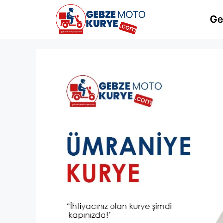
İçeriğe
atla
Ge